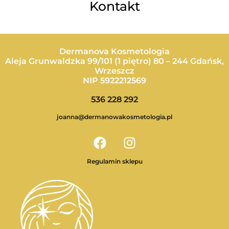
Kontakt
Dermanova Kosmetologia
Aleja Grunwaldzka 99/101 (1 piętro) 80 – 244 Gdańsk,
Wrzeszcz
NIP 5922212569
536 228 292
joanna@dermanowakosmetologia.pl
F
I
a
n
c
s
Regulamin sklepu
e
t
b
a
o
g
o
r
k
a