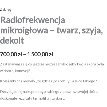
Zabiegi
Radiofrekwencja
mikroigłowa – twarz, szyja,
dekolt
700,00
zł
–
1 500,00
zł
Zastanawiasz się co jeszcze możesz zrobić żeby twoja skóra była
w dobrej kondycji?
Koleżanki coś mówiły , że gdzieś ,coś robiły…Ale co takiego?
Decydując się na kupno tego zabiegu zapewnisz swojej skórze
doskonałe rezultaty termoliftingu skóry.