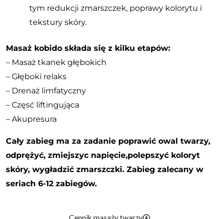
tym redukcji zmarszczek, poprawy kolorytu i
tekstury skóry.
Masaż kobido składa się z kilku etapów:
– Masaż tkanek głębokich
– Głęboki relaks
– Drenaż limfatyczny
– Częsć liftingująca
– Akupresura
Cały zabieg ma za zadanie poprawić owal twarzy,
odprężyć, zmiejszyc napięcie,polepszyć koloryt
skóry, wygładzić zmarszczki.
Zabieg zalecany w
seriach 6-12 zabiegów.
Cennik masaży twarzy