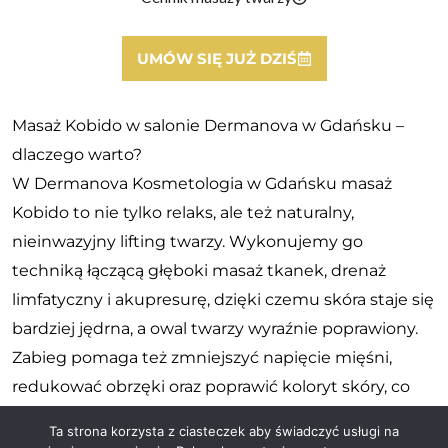
UMÓW SIĘ JUŻ DZIŚ
Masaż Kobido w salonie Dermanova w Gdańsku –
dlaczego warto?
W Dermanova Kosmetologia w Gdańsku masaż
Kobido to nie tylko relaks, ale też naturalny,
nieinwazyjny lifting twarzy. Wykonujemy go
techniką łączącą głęboki masaż tkanek, drenaż
limfatyczny i akupresurę, dzięki czemu skóra staje się
bardziej jędrna, a owal twarzy wyraźnie poprawiony.
Zabieg pomaga też zmniejszyć napięcie mięśni,
redukować obrzęki oraz poprawić koloryt skóry, co
daje efekt zdrowej i promiennej cery.
Ta strona korzysta z ciasteczek aby świadczyć usługi na