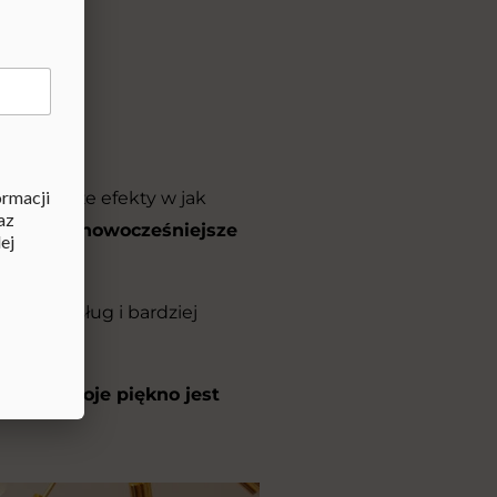
 piękno.
rmacji
ć najlepsze efekty w jak
az
ując w
najnowocześniejsze
ej
akres usług i bardziej
roska o Twoje piękno jest