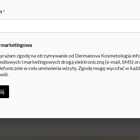
enie skóry.
on
*
ia i przebarwień.
ają poprawić kondycję skóry i podkreślić jej naturalne
 marketingowa
rażam zgodę na otrzymywanie od Dermanova Kosmetologia info
c
potrzeby skóry oraz oczekiwania klienta
, aby osiągną
ndlowych i marketingowych drogą elektroniczną (e-mail, SMS) or
, uczestnicząc w specjalistycznych szkoleniach i inwest
lefonicznie w celu umówienia wizyty. Zgodę mogę wycofać w każd
wili.
ie
Wax Studio
– nasza nowa nazwa odzwierciedla szerszy z
ij
u
– miejsca, gdzie
profesjonalizm łączy się z pasją, a t