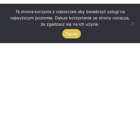
więcej depilacji mamy za sobą tym włoski są bardziej
Ta strona korzysta z ciasteczek aby świadczyć usługi na
osłabione i jest ich mniej.
najwyższym poziomie. Dalsze korzystanie ze strony oznacza,
że zgadzasz się na ich użycie.
Zgoda
Cennik
UMÓW SIĘ JUŻ DZIŚ
Kontakt
Dermanova Kosmetologia
Aleja Grunwaldzka 99/101 (1 piętro) 80 – 244 Gdańsk,
Wrzeszcz
NIP 5922212569
536 228 292
joanna@dermanowakosmetologia.pl