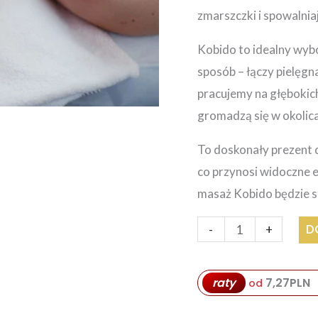
zmarszczki i spowalnia
Kobido to idealny wybó
sposób – łączy pielęg
pracujemy na głębokich
gromadzą się w okolicac
To doskonały prezent dl
co przynosi widoczne e
masaż Kobido będzie s
-
+
D
raty
7,27
PLN
od