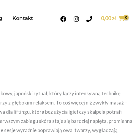
g
Kontakt
0,00
zł
owy, japoński rytuał, który łączy intensywną technikę
rzy z głębokim relaksem. To coś więcej niż zwykły masaż –
 dla liftingu, która bez użycia igieł czy skalpela potrafi
pierwszym zabiegu skóra staje się bardziej napięta, promienna
ne sesje wyraźnie poprawiają owal twarzy, wygładzają