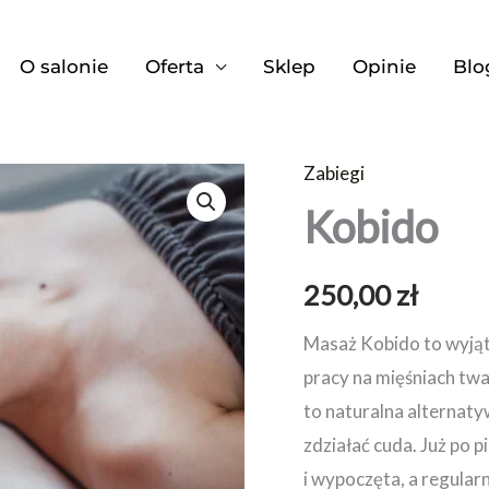
O salonie
Oferta
Sklep
Opinie
Blo
Zabiegi
ilość
Kobido
Kobido
250,00
zł
Masaż Kobido to wyjątk
pracy na mięśniach twa
to naturalna alternatywa
zdziałać cuda. Już po 
i wypoczęta, a regular