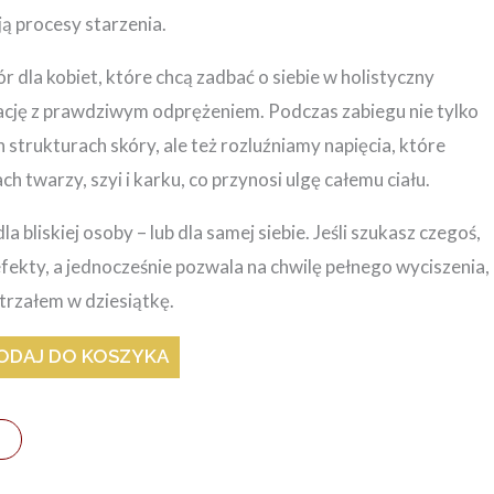
ją procesy starzenia.
r dla kobiet, które chcą zadbać o siebie w holistyczny
nację z prawdziwym odprężeniem. Podczas zabiegu nie tylko
 strukturach skóry, ale też rozluźniamy napięcia, które
h twarzy, szyi i karku, co przynosi ulgę całemu ciału.
a bliskiej osoby – lub dla samej siebie. Jeśli szukasz czegoś,
fekty, a jednocześnie pozwala na chwilę pełnego wyciszenia,
trzałem w dziesiątkę.
ODAJ DO KOSZYKA