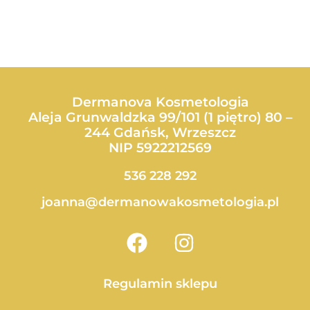
Dermanova Kosmetologia
Aleja Grunwaldzka 99/101 (1 piętro) 80 –
244 Gdańsk, Wrzeszcz
NIP 5922212569
536 228 292
joanna@dermanowakosmetologia.pl
F
I
a
n
c
s
Regulamin sklepu
e
t